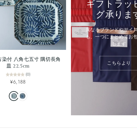
ギフトラッ
グ承りま
異なるブランドやサイ
も、一つにまとめてお
します
古染付 八角七五寸 隅切長角
こちらより
皿 22.5cm
(0)
¥6,188