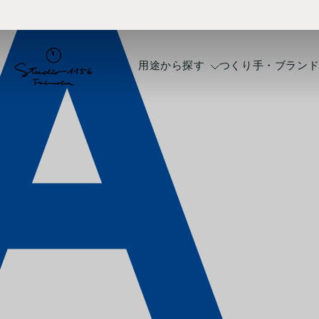
コ
ン
テ
ン
用途から探す
つくり手・ブラン
ツ
へ
ス
キ
ッ
プ