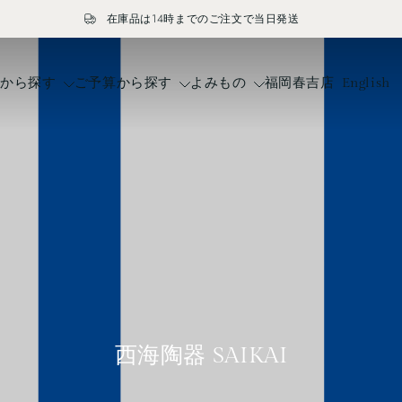
在庫品は14時までのご注文で当日発送
ドから探す
ご予算から探す
よみもの
福岡春吉店
English
西海陶器 SAIKAI