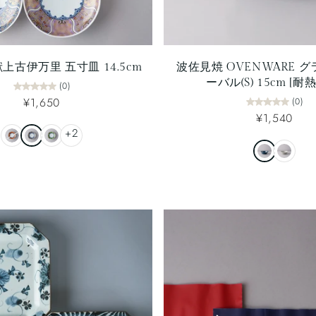
上古伊万里 五寸皿 14.5cm
波佐見焼 OVENWARE 
ーバル(S) 15cm [耐
(0)
¥1,650
(0)
¥1,540
+2