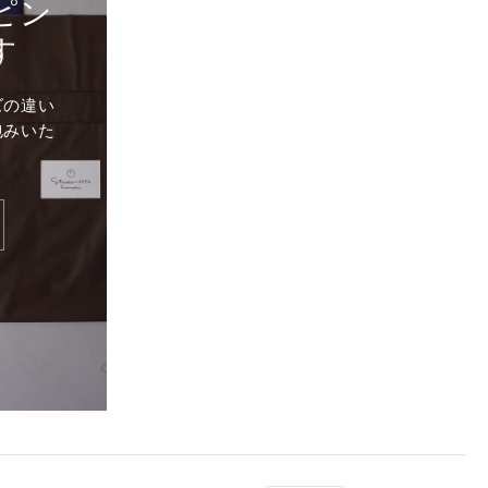
ピン
す
ズの違い
包みいた