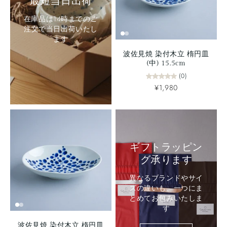
最短当日出荷
在庫品は14時までのご
注文で当日出荷いたし
ます
波佐見焼 染付木立 楕円皿
(中) 15.5cm
(0)
¥1,980
ギフトラッピン
グ承ります
異なるブランドやサイ
ズの違いも、一つにま
とめてお包みいたしま
す
波佐見焼 染付木立 楕円皿