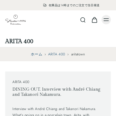
在庫品は14時までのご注文で当日発送
ARITA 400
ホーム
›
ARITA 400
›
aritatown
ARITA 400
DINING OUT. Interview with André Chiang
and Takanori Nakamura.
Interview with André Chiang and Takanori Nakamura.
What's going on in a porcelain town, Arita, with