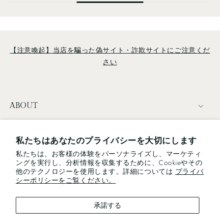
【注意喚起】当店を騙った偽サイト・詐欺サイトにご注意くだ
さい
ABOUT
TERMS
私たちはあなたのプライバシーを大切にします
私たちは、お客様の体験をパーソナライズし、マーケティ
NEWSLETTER
ングを実行し、分析情報を収集するために、Cookieやその
他のテクノロジーを使用します。詳細については
プライバ
電子メール
シーポリシーをご覧ください。
承諾する
We use cookies and similar technologies to provide the best