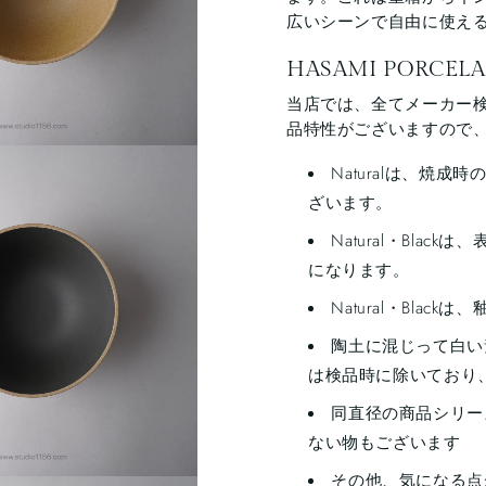
広いシーンで自由に使え
HASAMI PORC
当店では、全てメーカー
品特性がございますので
Naturalは、焼
ざいます。
Natural・Bl
になります。
Natural・Bla
陶土に混じって白い
は検品時に除いており
同直径の商品シリー
ない物もございます
その他、気になる点