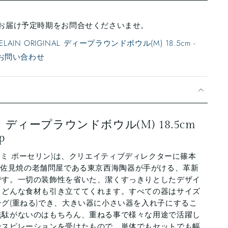
お届け予定時期をお問合せくださいませ。
ELAIN ORIGINAL ディープラウンドボウル(M) 18.5cm -
いてお問い合わせ
ディープラウンドボウル(M) 18.5cm
p
IN(ハサミ ポーセリン)は、クリエイティブディレクターに篠本
を迎え、波佐見焼の老舗問屋である東京西海陶器が手がける、革新
です。一切の装飾性を省いた、潔くすっきりとしたデザイ
、どんな食材も引き立ててくれます。すべての器はサイズ
グ(重ねる)でき、大きい器に小さい器を入れ子にするこ
無駄がないのはもちろん、重ねる事で様々な用途で活躍し
ンスピレーションを受けたもので、単体でもセットでも幅