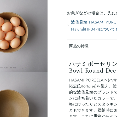
お急ぎなどの場合は、先に
波佐見焼 HASAMI PORC
Natural(HP047)につ
商品の特徴
ハサミポーセリン 
Bowl-Round-Dee
HASAMI PORCELA
拓宏氏(tortoise)
的な波佐見焼のブランド
ンに落ち着いたカラーで
毎にぴったりとスタッキン
ともできます。収納時に
ます。これは重箱からイ