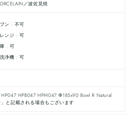
 PORCELAIN／波佐見焼
ブン : 不可
レンジ : 可
庫 : 可
洗浄機 : 可
47 HPB047 HPM047 Φ185x90 Bowl R Natural
Clear」と記載される場合もございます