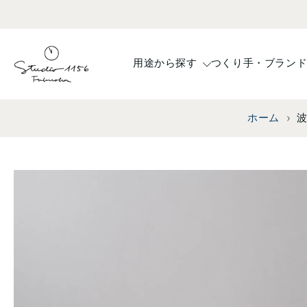
コ
ン
テ
ン
用途から探す
つくり手・ブラン
ツ
へ
ス
ホーム
›
波
キ
ッ
プ
商
品
情
報
へ
ス
キ
ッ