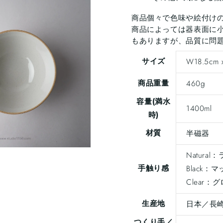
商品個々で色味や絵付け
商品によっては器表面に小
もありますが、品質に問
サイズ
W18.5cm 
商品重量
460g
容量(満水
1400ml
時)
材質
半磁器
Natura
手触り感
Black
Clear
生産地
日本／長
つくり手／