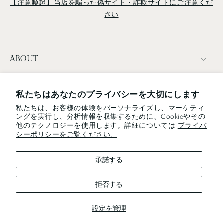
【注意喚起】当店を騙った偽サイト・詐欺サイトにご注意くだ
さい
ABOUT
TERMS
私たちはあなたのプライバシーを大切にします
私たちは、お客様の体験をパーソナライズし、マーケティ
NEWSLETTER
ングを実行し、分析情報を収集するために、Cookieやその
他のテクノロジーを使用します。詳細については
プライバ
電子メール
シーポリシーをご覧ください。
承諾する
We use cookies and similar technologies to provide the best
experience on our website.
拒否する
設定を管理
Decline
Got it!
© 2026,
Studio1156
.