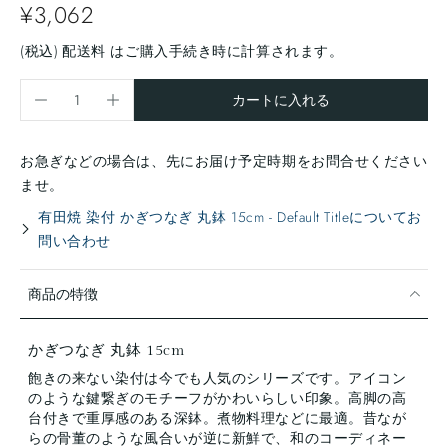
¥3,062
(税込)
配送料
はご購入手続き時に計算されます。
カートに入れる
お急ぎなどの場合は、先にお届け予定時期をお問合せください
ませ。
有田焼 染付 かぎつなぎ 丸鉢 15cm - Default Titleについてお
問い合わせ
商品の特徴
かぎつなぎ 丸鉢 15cm
飽きの来ない染付は今でも人気のシリーズです。アイコン
のような鍵繋ぎのモチーフがかわいらしい印象。高脚の高
台付きで重厚感のある深鉢。煮物料理などに最適。昔なが
らの骨董のような風合いが逆に新鮮で、和のコーディネー