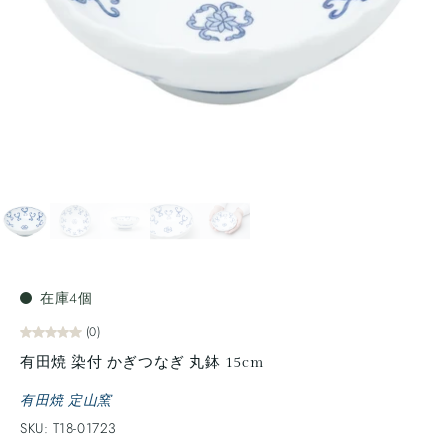
在庫4個
(0)
有田焼 染付 かぎつなぎ 丸鉢 15cm
有田焼 定山窯
SKU: T18-01723