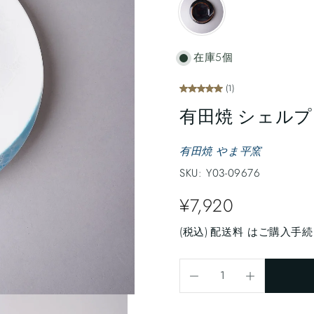
在庫5個
(1)
有田焼 シェルプレ
有田焼 やま平窯
SKU: Y03-09676
¥7,920
(税込)
配送料
はご購入手続