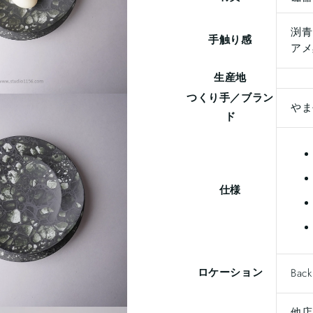
渕青
手触り感
アメ
生産地
つくり手／ブラン
やま
ド
仕様
ロケーション
Back
他店