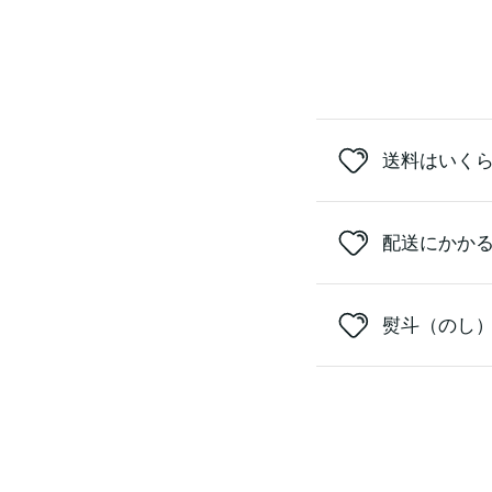
送料はいく
配送にかか
熨斗（のし