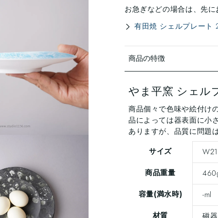
お急ぎなどの場合は、先に
有田焼 シェルプレート 2
商品の特徴
やま平窯 シェルプレ
商品個々で色味や絵付け
品によっては器表面に小さ
ありますが、品質に問題
サイズ
W21
商品重量
460
容量(満水時)
-ml
材質
磁器