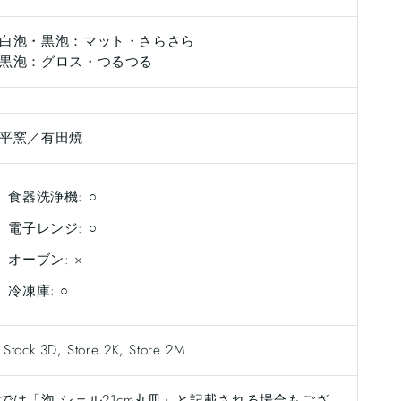
白泡・
黒泡
：マット・さらさら
黒泡：グロス・つるつる
平窯／有田焼
食器洗浄機: ○
電子レンジ: ○
オーブン: ×
冷凍庫: ○
 Stock 3D, Store 2K, Store 2M
では「泡 シェル21cm丸皿」と記載される場合もござ