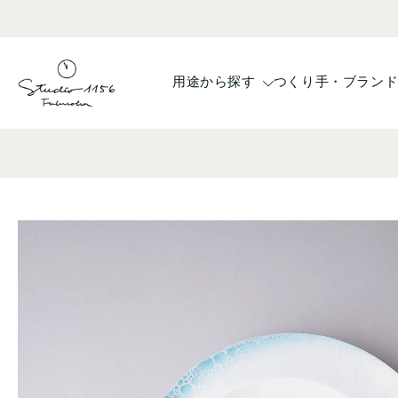
コ
ン
テ
ン
用途から探す
つくり手・ブラン
ツ
へ
ス
キ
ッ
プ
商
品
情
報
へ
ス
キ
ッ