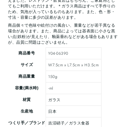
えました。レストラン・飲食店はもちろん、ご家庭用とし
てもご利用いただけます。＊ガラス商品はすべて手作りの
ため、気泡が入っているものもあります。また、色・形・
寸法・容量に多少の誤差があります。
商品個々で色味や絵付けの風合い、重量などが若干異なる
場合があります。また、商品によっては器表面に小さな黒
い点(鉄粉)が見えたり、釉薬垂れなどがある場合もあります
が、品質に問題はございません。
商品番号
Y04-06390
サイズ
W7.5cm x L7.5cm x H3.5cm
商品重量
150g
容量(満水時)
-ml
材質
ガラス
生産地
日本
つくり手／ブランド
吉沼硝子／ガラス食器