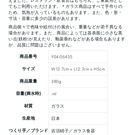
えました。レストラン・飲食店はもちろん、ご家庭用とし
てもご利用いただけます。＊ガラス商品はすべて手作りの
ため、気泡が入っているものもあります。また、色・形・
寸法・容量に多少の誤差があります。
商品個々で色味や絵付けの風合い、重量などが若干異なる
場合があります。また、商品によっては器表面に小さな黒
い点(鉄粉)が見えたり、釉薬垂れなどがある場合もあります
が、品質に問題はございません。
商品番号
Y04-06455
サイズ
W12.7cm x L12.7cm x H5cm
商品重量
380g
容量(満水時)
-ml
材質
ガラス
生産地
日本
つくり手／ブランド
吉沼硝子／ガラス食器