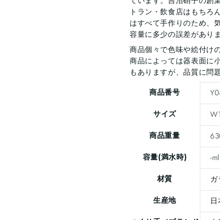
ています。吉沼硝子の創業
トラン・飲食店はもちろ
はすべて手作りのため、
容量に多少の誤差があり
商品個々で色味や絵付け
商品によっては器表面に小
もありますが、品質に問
商品番号
Y0
サイズ
W1
商品重量
63
容量(満水時)
-ml
材質
ガ
生産地
日