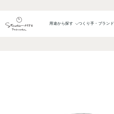
コ
ン
テ
ン
用途から探す
つくり手・ブラン
ツ
へ
ス
キ
ッ
プ
商
品
情
報
へ
ス
キ
ッ