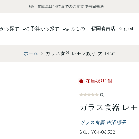
在庫品は14時までのご注文で当日発送
ドから探す
ご予算から探す
よみもの
福岡春吉店
English
ホーム
›
ガラス食器 レモン絞り 大 14cm
在庫残り1個
(0)
ガラス食器 レモン
ガラス食器 吉沼硝子
SKU: Y04-06532