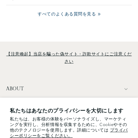
すべてのよくある質問を見る
【注意喚起】当店を騙った偽サイト・詐欺サイトにご注意くだ
さい
ABOUT
TERMS
私たちはあなたのプライバシーを大切にします
私たちは、お客様の体験をパーソナライズし、マーケティ
NEWSLETTER
ングを実行し、分析情報を収集するために、Cookieやその
他のテクノロジーを使用します。詳細については
プライバ
電子メール
シーポリシーをご覧ください。