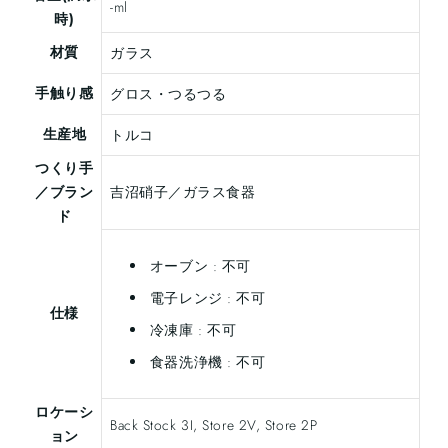
-ml
時)
材質
ガラス
手触り感
グロス・つるつる
生産地
トルコ
つくり手
／ブラン
吉沼硝子／ガラス食器
ド
オーブン : 不可
電子レンジ : 不可
仕様
冷凍庫 : 不可
食器洗浄機 : 不可
ロケーシ
Back Stock 3I, Store 2V, Store 2P
ョン