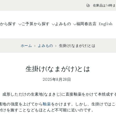
在庫品は14時までのご注文で当日発送
ドから探す
ご予算から探す
よみもの
福岡春吉店
English
ホーム
›
よみもの
›
生掛け(なまがけ)とは
生掛け(なまがけ)とは
2025年8月28日
成形しただけの生素地(なまきじ)に直接釉薬をかけて本焼成す
素地の強度を上げてから
釉薬
をかけます。しかし、生掛けではこ
付けを施すことなどもほとんど不可能に近いのです。