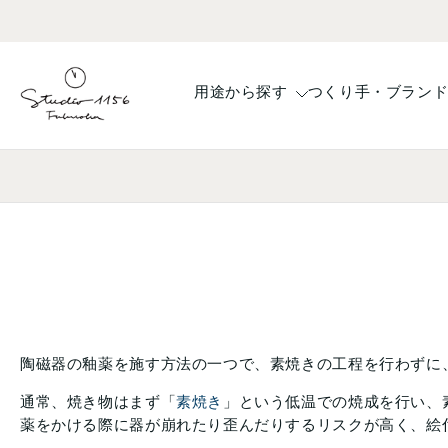
コ
ン
テ
ン
用途から探す
つくり手・ブラン
ツ
へ
ス
キ
ッ
プ
陶磁器の釉薬を施す方法の一つで、素焼きの工程を行わずに、
通常、焼き物はまず「
素焼き
」という低温での焼成を行い、
薬をかける際に器が崩れたり歪んだりするリスクが高く、絵