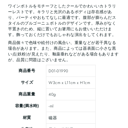
ワインボトルをモチーフとしたクールでかわいいカトラリ
ーレストです。キラリと光沢のあるボディは存在感があ
り、パーティやおもてなしに最適です。腹部が膨らんだス
タイルのブルゴーニュボトルのデザインです。厚みがなく
平置きのため、縦に置いてお箸用にもお使いいただけま
す。飾っておくだけでもおしゃれな演出をしてくれます。
商品個々で色味や絵付けの風合い、重量などが若干異なる
場合があります。また、商品によっては器表面に小さな黒
い点(鉄粉)が見えたり、釉薬垂れなどがある場合もあります
が、品質に問題はございません。
商品番号
D01-01990
サイズ
W3cm x L11cm x H1cm
商品重量
40g
容量(満水時)
-ml
材質
磁器