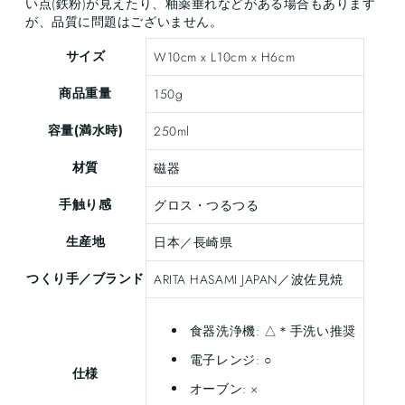
い点(鉄粉)が見えたり、釉薬垂れなどがある場合もあります
が、品質に問題はございません。
サイズ
W10cm x L10cm x H6cm
商品重量
150g
容量(満水時)
250ml
材質
磁器
手触り感
グロス・つるつる
生産地
日本／長崎県
つくり手／ブランド
ARITA HASAMI JAPAN／波佐見焼
食器洗浄機: △＊手洗い推奨
電子レンジ: ○
仕様
オーブン: ×