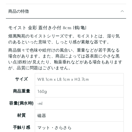
商品の特徴
モイスト 金彩 蓋付き小付 8cm [鶴/亀]
畑萬陶苑のモイストシリーズです。モイストとは、湿り気
のあるといった意味で、しっとり感が素敵な器です。
商品個々で色味や絵付けの風合い、重量などが若干異なる
場合があります。また、商品によっては器表面に小さな黒
い点(鉄粉)が見えたり、釉薬垂れなどがある場合もあります
が、品質に問題はございません。
サイズ
W8.1cm x L8.1cm x H3.7cm
商品重量
160g
容量(満水時)
-ml
材質
磁器
手触り感
マット・さらさら