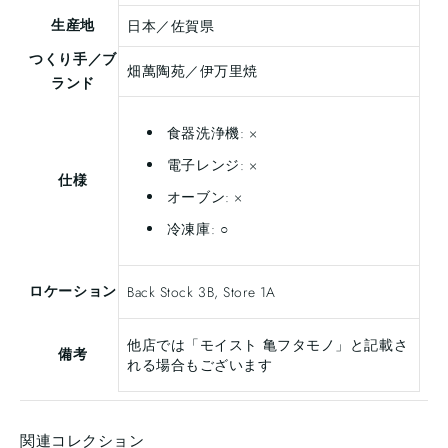
生産地
日本／佐賀県
つくり手／ブ
畑萬陶苑／伊万里焼
ランド
食器洗浄機: ×
電子レンジ: ×
仕様
オーブン: ×
冷凍庫: ○
ロケーション
Back Stock 3B, Store 1A
他店では「モイスト 亀フタモノ」と記載さ
備考
れる場合もございます
関連コレクション