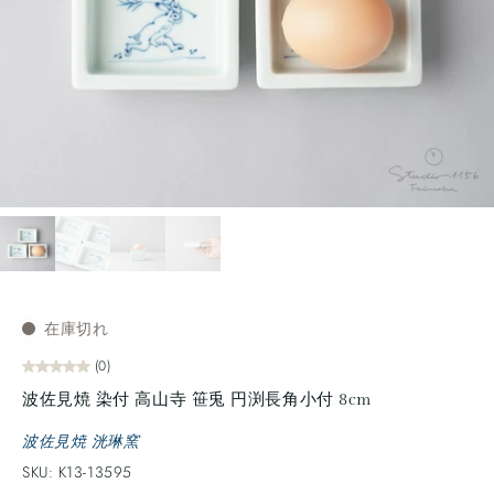
在庫切れ
(0)
波佐見焼 染付 高山寺 笹兎 円渕長角小付 8cm
波佐見焼 洸琳窯
SKU: K13-13595