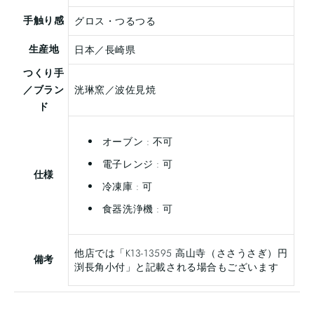
手触り感
グロス・つるつる
生産地
日本／長崎県
つくり手
／ブラン
洸琳窯／波佐見焼
ド
オーブン : 不可
電子レンジ : 可
仕様
冷凍庫 : 可
食器洗浄機 : 可
他店では「K13-13595 高山寺（ささうさぎ）円
備考
渕長角小付」と記載される場合もございます