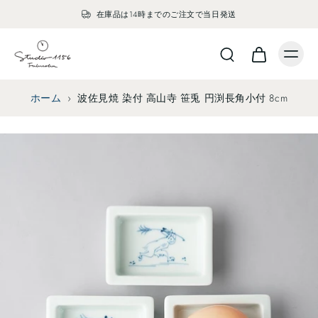
在庫品は14時までのご注文で当日発送
ホーム
›
波佐見焼 染付 高山寺 笹兎 円渕長角小付 8cm