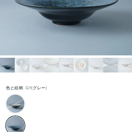
色と絵柄:
GY(グレー)