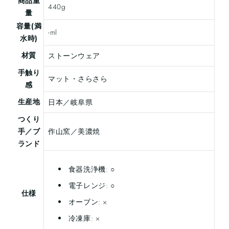
商品重
440g
量
容量(満
-ml
水時)
材質
ストーンウェア
手触り
マット・さらさら
感
生産地
日本／岐阜県
つくり
手／ブ
作山窯／美濃焼
ランド
食器洗浄機: ○
電子レンジ: ○
仕様
オーブン: ×
冷凍庫: ×