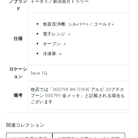
／ブラン
トーダイ／新潟燕カトラリー
ド
食器洗浄機: シルバー○ / ゴールド×
電子レンジ: ×
仕様
オーブン: ×
冷凍庫: ○
ロケーシ
Store 1Q
ョン
他店では「005798 XM-7(18-8) アルビ 20プチス
備考
プーン 005799 金メッキ」と記載される場合も
ございます
関連コレクション