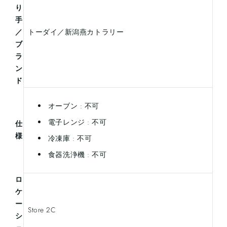
り
手
／
トーダイ／新潟燕カトラリー
ブ
ラ
ン
ド
オーブン : 不可
電子レンジ : 不可
仕
様
冷凍庫 : 不可
食器洗浄機 : 不可
ロ
ケ
ー
Store 2C
シ