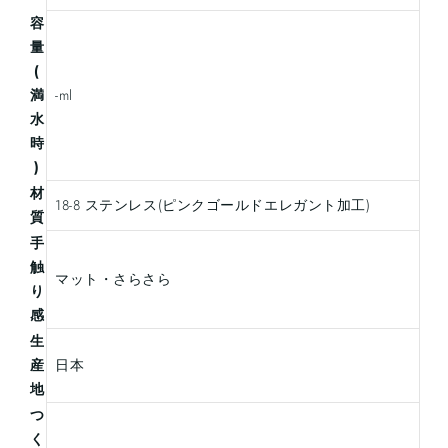
容
量
(
満
-ml
水
時
)
材
18-8 ステンレス(ピンクゴールドエレガント加工)
質
手
触
マット・さらさら
り
感
生
産
日本
地
つ
く