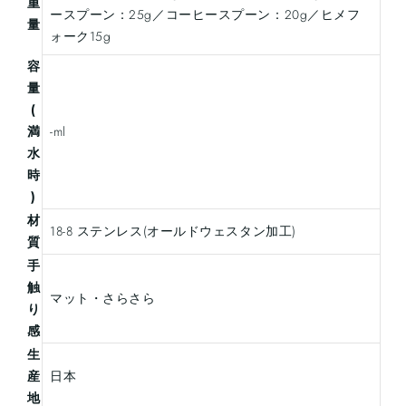
重
ースプーン：25g／コーヒースプーン：20g／ヒメフ
量
ォーク15g
容
量
(
満
-ml
水
時
)
材
18-8 ステンレス(オールドウェスタン加工)
質
手
触
マット・さらさら
り
感
生
産
日本
地