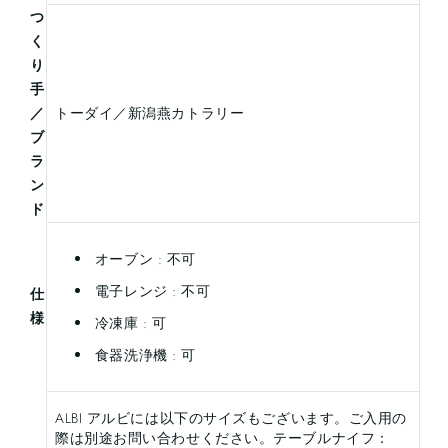
つ
く
り
手
／
トーダイ／新潟燕カトラリー
ブ
ラ
ン
ド
オーブン : 不可
電子レンジ : 不可
仕
様
冷凍庫 : 可
食器洗浄機 : 可
ALBI アルビには以下のサイズもございます。ご入用の
際は別途お問い合わせください。テーブルナイフ：