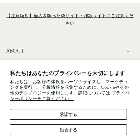
【注意喚起】当店を騙った偽サイト・詐欺サイトにご注意くだ
さい
ABOUT
TERMS
私たちはあなたのプライバシーを大切にします
私たちは、お客様の体験をパーソナライズし、マーケティ
NEWSLETTER
ングを実行し、分析情報を収集するために、Cookieやその
他のテクノロジーを使用します。詳細については
プライバ
電子メール
シーポリシーをご覧ください。
承諾する
We use cookies and similar technologies to provide the best
experience on our website.
拒否する