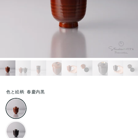
色と絵柄:
春慶内黒