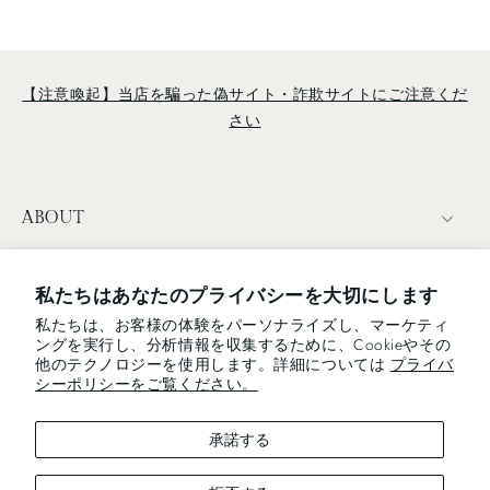
【注意喚起】当店を騙った偽サイト・詐欺サイトにご注意くだ
さい
ABOUT
TERMS
私たちはあなたのプライバシーを大切にします
私たちは、お客様の体験をパーソナライズし、マーケティ
NEWSLETTER
ングを実行し、分析情報を収集するために、Cookieやその
他のテクノロジーを使用します。詳細については
プライバ
電子メール
シーポリシーをご覧ください。
承諾する
We use cookies and similar technologies to provide the best
experience on our website.