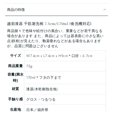
商品の特徴
越前漆器 千筋箸洗椀 7.5cm/170ml [食洗機対応]
商品個々で色味や絵付けの風合い、重量などが若干異なる
場合があります また、商品によっては器表面に小さな黒い
点(鉄粉)が見えたり、釉薬垂れなどがある場合もあります
が、品質に問題はございません
サイズ
W7.4cm x L7.4cm x H9cm＊口径：6.7cm
商品重量
75g
容量(満水
170ml＊フタの下まで
時)
材質
漆器(木乾耐熱生地)
手触り感
グロス・つるつる
生産地
日本／福井県