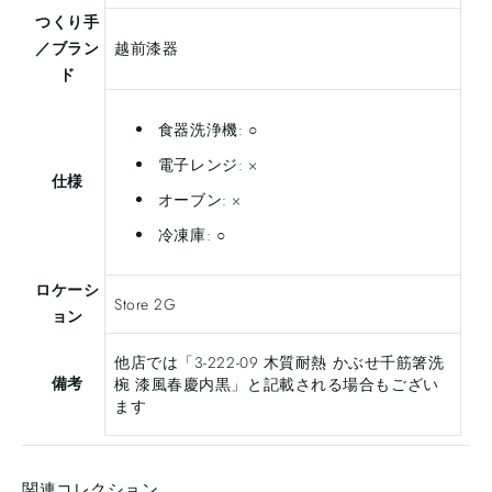
つくり手
／ブラン
越前漆器
ド
食器洗浄機: ○
電子レンジ: ×
仕様
オーブン: ×
冷凍庫: ○
ロケーシ
Store 2G
ョン
他店では「
3-222-09
木質耐熱 かぶせ千筋箸洗
備考
椀 漆風春慶内黒」と記載される場合もござい
ます
関連コレクション