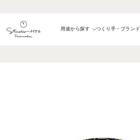
コ
ン
テ
ン
用途から探す
つくり手・ブラン
ツ
へ
ス
キ
ッ
プ
商
品
情
報
へ
ス
キ
ッ