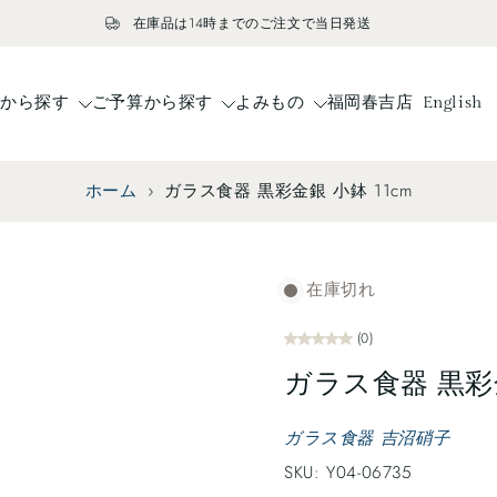
在庫品は14時までのご注文で当日発送
ドから探す
ご予算から探す
よみもの
福岡春吉店
English
ホーム
›
ガラス食器 黒彩金銀 小鉢 11cm
在庫切れ
(0)
ガラス食器 黒彩金
ガラス食器 吉沼硝子
SKU: Y04-06735