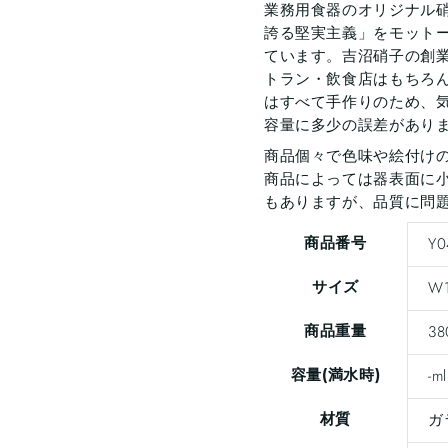
業務用食器のオリジナル
誇る堅実主義」をモット
ています。吉沼硝子の創業
トラン・飲食店はもちろ
はすべて手作りのため、
容量に多少の誤差があり
商品個々で色味や絵付け
商品によっては器表面に小
もありますが、品質に問
商品番号
Y0
サイズ
W1
商品重量
38
容量(満水時)
-ml
材質
ガ