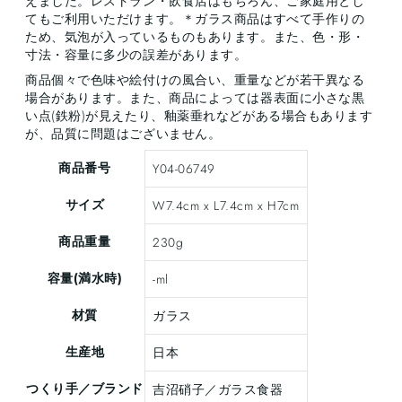
えました。レストラン・飲食店はもちろん、ご家庭用とし
てもご利用いただけます。＊ガラス商品はすべて手作りの
ため、気泡が入っているものもあります。また、色・形・
寸法・容量に多少の誤差があります。
商品個々で色味や絵付けの風合い、重量などが若干異なる
場合があります。また、商品によっては器表面に小さな黒
い点(鉄粉)が見えたり、釉薬垂れなどがある場合もあります
が、品質に問題はございません。
商品番号
Y04-06749
サイズ
W7.4cm x L7.4cm x H7cm
商品重量
230g
容量(満水時)
-ml
材質
ガラス
生産地
日本
つくり手／ブランド
吉沼硝子／ガラス食器