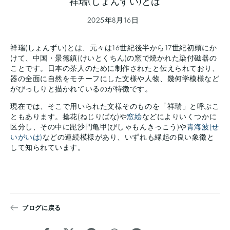
祥瑞(しょんずい)とは
2025年8月16日
祥瑞(しょんずい)とは、元々は16世紀後半から17世紀初頭にか
けて、中国・景徳鎮(けいとくちん)の窯で焼かれた染付磁器の
ことです。日本の茶人のために制作されたと伝えられており、
器の全面に自然をモチーフにした文様や人物、幾何学模様など
がびっしりと描かれているのが特徴です。
現在では、そこで用いられた文様そのものを「祥瑞」と呼ぶこ
ともあります。捻花(ねじりばな)や
窓絵
などによりいくつかに
区分し、その中に毘沙門亀甲(びしゃもんきっこう)や
青海波(せ
いがいは)
などの連続模様があり、いずれも縁起の良い象徴と
して知られています。
ブログに戻る